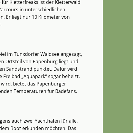
 für Kletterfreaks ist der Kletterwald
Parcours in unterschiedlichen
n. Er liegt nur 10 Kilometer von
t.
piel im Tunxdorfer Waldsee angesagt,
n Ortsteil von Papenburg liegt und
hen Sandstrand punktet. Dafür wird
e Freibad „Aquapark“ sogar beheizt.
t wird, bietet das Papenburger
enden Temperaturen für Badefans.
ens auch zwei Yachthäfen für alle,
t dem Boot erkunden möchten. Das