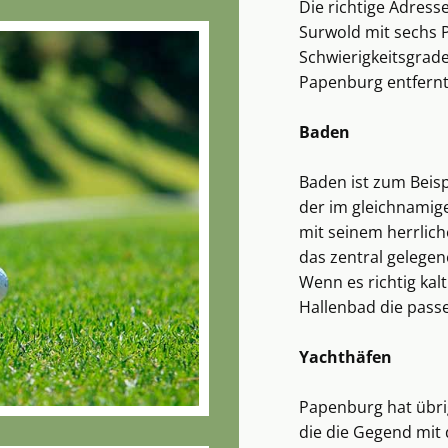
Die richtige Adresse
Surwold mit sechs 
Schwierigkeitsgrade
Papenburg entfern
Baden
Baden ist zum Beis
der im gleichnamige
mit seinem herrlic
das zentral gelegen
Wenn es richtig kal
Hallenbad die pass
Yachthäfen
Papenburg hat übrig
die die Gegend mi